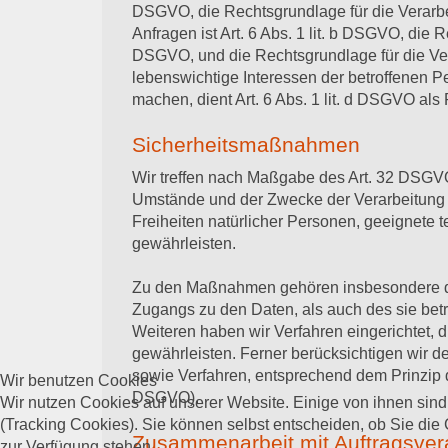
DSGVO, die Rechtsgrundlage für die Verarb
Anfragen ist Art. 6 Abs. 1 lit. b DSGVO, die R
DSGVO, und die Rechtsgrundlage für die Verar
lebenswichtige Interessen der betroffenen P
machen, dient Art. 6 Abs. 1 lit. d DSGVO als
Sicherheitsmaßnahmen
Wir treffen nach Maßgabe des Art. 32 DSGVO
Umstände und der Zwecke der Verarbeitung s
Freiheiten natürlicher Personen, geeignet
gewährleisten.
Zu den Maßnahmen gehören insbesondere die 
Zugangs zu den Daten, als auch des sie betr
Weiteren haben wir Verfahren eingerichtet,
gewährleisten. Ferner berücksichtigen wir 
sowie Verfahren, entsprechend dem Prinzip 
Wir benutzen Cookies
DSGVO).
Wir nutzen Cookies auf unserer Website. Einige von ihnen sind
(Tracking Cookies). Sie können selbst entscheiden, ob Sie die
Zusammenarbeit mit Auftragsvera
zur Verfügung stehen.