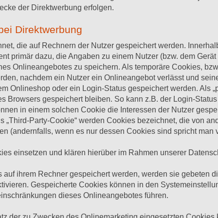
ecke der Direktwerbung erfolgen.
bei Direktwerbung
hnet, die auf Rechnern der Nutzer gespeichert werden. Innerha
nt primär dazu, die Angaben zu einem Nutzer (bzw. dem Gerät 
es Onlineangebotes zu speichern. Als temporäre Cookies, bzw.
rden, nachdem ein Nutzer ein Onlineangebot verlässt und sein
nem Onlineshop oder ein Login-Status gespeichert werden. Als 
s Browsers gespeichert bleiben. So kann z.B. der Login-Status
nen in einem solchen Cookie die Interessen der Nutzer gespe
 „Third-Party-Cookie“ werden Cookies bezeichnet, die von and
n (andernfalls, wenn es nur dessen Cookies sind spricht man vo
es einsetzen und klären hierüber im Rahmen unserer Datensch
es auf ihrem Rechner gespeichert werden, werden sie gebeten d
tivieren. Gespeicherte Cookies können in den Systemeinstell
inschränkungen dieses Onlineangebotes führen.
tz der zu Zwecken des Onlinemarketing eingesetzten Cookies ka