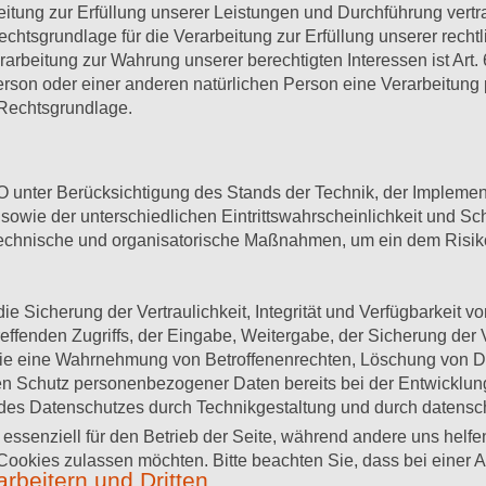
eitung zur Erfüllung unserer Leistungen und Durchführung ver
echtsgrundlage für die Verarbeitung zur Erfüllung unserer rechtlic
beitung zur Wahrung unserer berechtigten Interessen ist Art. 6
erson oder einer anderen natürlichen Person eine Verarbeitun
 Rechtsgrundlage.
 unter Berücksichtigung des Stands der Technik, der Implemen
owie der unterschiedlichen Eintrittswahrscheinlichkeit und Sc
e technische und organisatorische Maßnahmen, um ein dem Ris
Sicherung der Vertraulichkeit, Integrität und Verfügbarkeit v
effenden Zugriffs, der Eingabe, Weitergabe, der Sicherung der 
 die eine Wahrnehmung von Betroffenenrechten, Löschung von 
den Schutz personenbezogener Daten bereits bei der Entwicklu
des Datenschutzes durch Technikgestaltung und durch datenschu
 essenziell für den Betrieb der Seite, während andere uns helf
 Cookies zulassen möchten. Bitte beachten Sie, dass bei einer 
rbeitern und Dritten