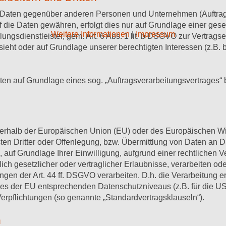
Daten gegenüber anderen Personen und Unternehmen (Auftragsve
uf die Daten gewähren, erfolgt dies nur auf Grundlage einer ges
Weitere Informationen
|
Impressum
ngsdienstleister, gem. Art. 6 Abs. 1 lit. b DSGVO zur Vertragserfü
rsieht oder auf Grundlage unserer berechtigten Interessen (z.B
aten auf Grundlage eines sog. „Auftragsverarbeitungsvertrages“
ußerhalb der Europäischen Union (EU) oder des Europäischen W
Dritter oder Offenlegung, bzw. Übermittlung von Daten an Dritt
n, auf Grundlage Ihrer Einwilligung, aufgrund einer rechtlichen 
ich gesetzlicher oder vertraglicher Erlaubnisse, verarbeiten ode
en der Art. 44 ff. DSGVO verarbeiten. D.h. die Verarbeitung er
eines der EU entsprechenden Datenschutzniveaus (z.B. für die U
r Verpflichtungen (so genannte „Standardvertragsklauseln“).
n